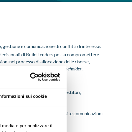
 gestione e comunicazione di conflitti di interesse.
tri decisionali di Build Lenders possa compromettere
sioni nel processo di allocazione delle risorse,
 potenziali danni per tutti gli
stakeholder
.
ravemente gli interessi degli investitori;
Informazioni sui cookie
te i loro interessi attraverso apposite comunicazioni
l media e per analizzare il