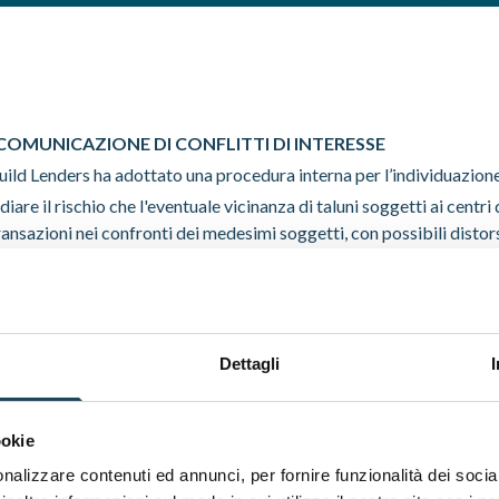
COMUNICAZIONE DI CONFLITTI DI INTERESSE
ild Lenders ha adottato una procedura interna per l’individuazione,
diare il rischio che l'eventuale vicinanza di taluni soggetti ai cen
 transazioni nei confronti dei medesimi soggetti, con possibili distor
ischi non adeguatamente misurati o presidiati, nonché generazione di
in particolare, di:
generare, conflitti di interesse potenzialmente in grado di ledere g
Dettagli
 per prevenire o gestire tali conflitti;
poter prevenire il danno effettivo agli interessi degli investitori;
ualora sussista un conflitto di interesse che possa ledere gravemen
ookie
osta elettronica.
nalizzare contenuti ed annunci, per fornire funzionalità dei socia
i d’interesse sono disponibili a questo
link
.