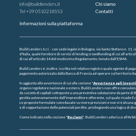
info@buildlenders.it
Chi siamo
Tel +39 0510218553
Contatti
Informazioni sulla piattaforma
Build Lenders S.r.l. - con sede legale in Bologna, via Santo Stefano n. 11, 
d'Italia, quale fornitore di servizi di lending crowdfunding di cui all'ar
di cui all'articolo 14 del medesimo Regolamento, tenuto dall'ESMA.
Build Lenders è, inoltre, iscritta nel relativo registro quale agente di p
pagamento autorizzato dalla Banca di Francia ad operare sul territorio ita
In aggiunta alle avvertenze di cui alla sezione "
Avvertenze agli investi
organo regolatore nazionale o estero. Build Lenders non offre consulenz
da società di capitali sottoposte a una preventiva valutazione da parte di B
gestita autonomamente dall'imprenditore offerente, sul quale ricade il co
Le proposte formulate sono basate su mere previsioni e non vi è alcuna g
e di sopportazione delle potenziali perdite, privilegiando una logica di div
Come indicato nella sezione "
Reclami
", Build Lenders aderisce all'Arbi