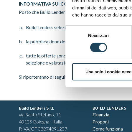
nostro traffico. Condividiamo 
INFORMATIVA SUI CONFLITTI DI INTERESSE
di analisi dei dati web, pubbl
Posto che Build Lenders è tenuta a informare gli utenti sul
che hanno raccolto dal suo uti
Build Lenders seleziona i candidati offerenti, anche a
Selezione
Necessari
del
la pubblicazione dell’offerta sulla Piattaforma è sub
consenso
tutte le offerte sono pubblicate senza discriminazion
selezione e valutazione dei progetti.
Usa solo i cookie nece
Si riporteranno di seguito le ulteriori informative sui con
Footer
Build Lenders S.r.l.
BUILD LENDERS
via Santo Stefano, 11
Finanzia
40125 Bologna - Italia
Proponi
P.IVA/CF 03874891207
Come funziona