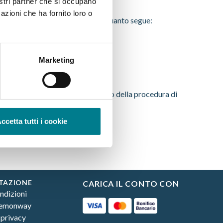
nostri partner che si occupano
azioni che ha fornito loro o
dottate per attenuarli, si segnala quanto segue:
enze ed esperienza adeguate;
Marketing
to in essere da Build Lenders;
zioni simili, previo completamento della procedura di
ccetta tutti i cookie
fferta pubblicata sulla piattaforma.
TAZIONE
CARICA IL CONTO CON
ndizioni
Lemonway
 privacy