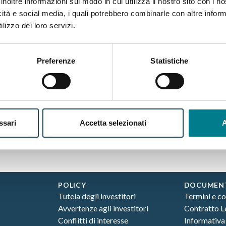
inoltre informazioni sul modo in cui utilizza il nostro sito con i 
icità e social media, i quali potrebbero combinarle con altre inform
la natura generale e le fonti dei conflitti di interesse e le misure a
lizzo dei loro servizi.
l fine di garantire che i titolari dei progetti dispongano di conosc
Preferenze
Statistiche
ordinata al superamento del processo di selezione e valutazione pos
i, a condizioni di mercato equivalenti o standard rispetto ad opera
ssari
Accetta selezionati
A
flitti di interesse riscontrati e gestiti con riferimento a ciascuna o
POLICY
DOCUMEN
Tutela degli investitori
Termini e co
Avvertenze agli investitori
Contratto 
Conflitti di interesse
Informativa