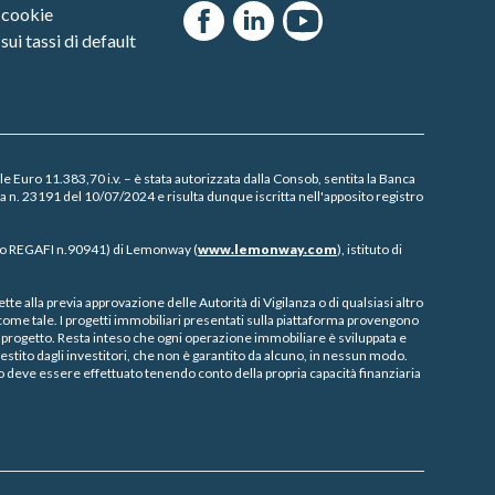
Facebook
Linkedin
Youtube
 cookie
sui tassi di default
le Euro 11.383,70 i.v. – è stata autorizzata dalla Consob, sentita la Banca
era n. 23191 del 10/07/2024 e risulta dunque iscritta nell'apposito
registro
ativo REGAFI n.90941) di Lemonway (
www.lemonway.com
), istituto di
e alla previa approvazione delle Autorità di Vigilanza o di qualsiasi altro
ome tale. I progetti immobiliari presentati sulla piattaforma provengono
 del progetto. Resta inteso che ogni operazione immobiliare è sviluppata e
stito dagli investitori, che non è garantito da alcuno, in nessun modo.
 deve essere effettuato tenendo conto della propria capacità finanziaria