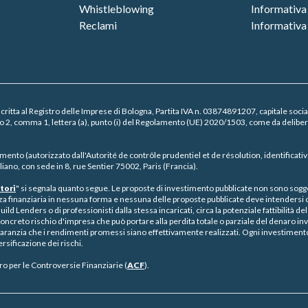
Whistleblowing
Informativa
Reclami
Informativa 
iscritta al Registro delle Imprese di Bologna, Partita IVA n. 03874891207, capitale socia
ticolo 2, comma 1, lettera (a), punto (i) del Regolamento (UE) 2020/1503, come da delib
agamento (autorizzato dall'Autorité de contrôle prudentiel et de résolution, identific
liano, con sede in 8, rue Sentier 75002, Paris (Francia).
tori
" si segnala quanto segue. Le proposte di investimento pubblicate non sono soggett
a finanziaria in nessuna forma e nessuna delle proposte pubblicate deve intendersi c
uild Lenders o di professionisti dalla stessa incaricati, circa la potenziale fattibilità
ncreto rischio d'impresa che può portare alla perdita totale o parziale del denaro inve
aranzia che i rendimenti promessi siano effettivamente realizzati. Ogni investimento
ersificazione dei rischi.
tro per le Controversie Finanziarie (
ACF
).