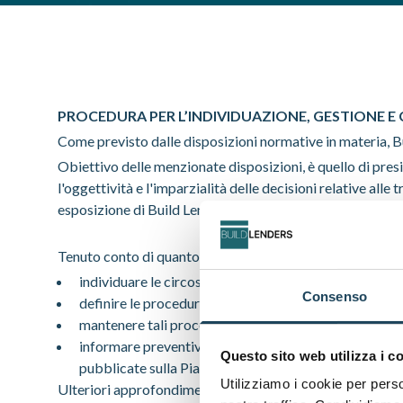
PROCEDURA PER L’INDIVIDUAZIONE, GESTIONE E 
Come previsto dalle disposizioni normative in materia, Bu
Obiettivo delle menzionate disposizioni, è quello di presi
l'oggettività e l'imparzialità delle decisioni relative alle
esposizione di Build Lenders e della propria clientela a r
Tenuto conto di quanto precede, la procedura si prefigge, 
individuare le circostanze che generano, o potrebbero 
Consenso
definire le procedure da seguire e le misure da adottare
mantenere tali procedure e misure in condizioni utili a 
informare preventivamente i potenziali investitori, q
Questo sito web utilizza i c
pubblicate sulla Piattaforma e attraverso sistemi di p
Utilizziamo i cookie per perso
Ulteriori approfondimenti sulla policy relativa ai conflitt